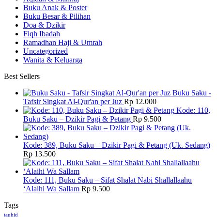
Buku Anak & Poster
Buku Besar & Pilihan
Doa & Dzikir
Fiqh Ibadah
Ramadhan Haji & Umrah
Uncategorized
Wanita & Keluarga
Best Sellers
Buku Saku -
Tafsir Singkat Al-Qur'an per Juz
Rp
12.000
Kode: 110,
Buku Saku – Dzikir Pagi & Petang
Rp
9.500
Kode: 389, Buku Saku – Dzikir Pagi & Petang (Uk. Sedang)
Rp
13.500
Kode: 111, Buku Saku – Sifat Shalat Nabi Shallallaahu
‘Alaihi Wa Sallam
Rp
9.500
Tags
tauhid