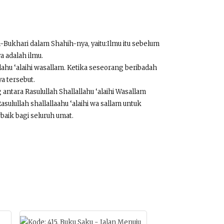
-Bukhari dalam Shahih-nya, yaitu:Ilmu itu sebelum
 adalah ilmu.
llahu ‘alaihi wasallam. Ketika seseorang beribadah
a tersebut.
ntara Rasulullah Shallallahu ‘alaihi Wasallam
ulullah shallallaahu ‘alaihi wa sallam untuk
baik bagi seluruh umat.