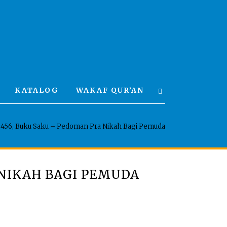
KATALOG
WAKAF QUR’AN
 456, Buku Saku – Pedoman Pra Nikah Bagi Pemuda
 NIKAH BAGI PEMUDA