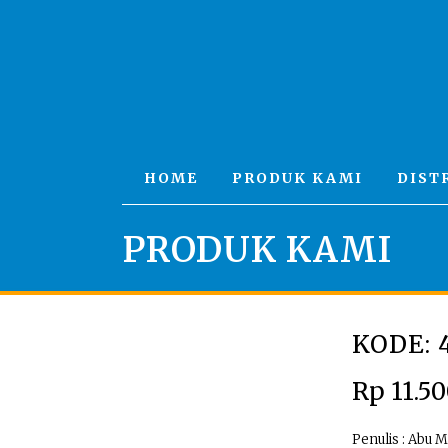
HOME
PRODUK KAMI
DIST
PRODUK KAMI
KODE: 
Rp
11.5
Penulis : Abu 