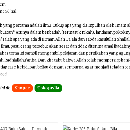
 cm
 : 56 hal
h yang pertama adalah ilmu. Cukup apa yang disimpulkan oleh Imam al
buatan.” Artinya dalam beribadah (termasuk nikah), landasan pokoknya
? Ialah apa yang ada di firman Allah Ta’ala dan sabda Rasulullah Shalla
ilmu, pasti orang tersebut akan sesat dan tidak diterima amal ibadahny
has tema ini sambil mengambil pelajaran dari pernikahan yang agung a
h Radhiallahu’anha. Dan kita tahu bahwa Allah telah mempersiapkanRas
iap fase kehidupan beliau dengan sempurna, agar menjadi teladan ter
aca!
ini di:
Shopee
Tokopedia