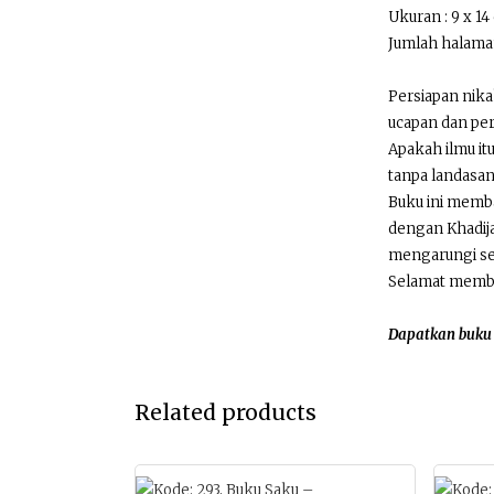
Ukuran : 9 x 14
Jumlah halaman
Persiapan nika
ucapan dan per
Apakah ilmu itu
tanpa landasan 
Buku ini memba
dengan Khadija
mengarungi set
Selamat memb
Dapatkan buku 
Related products