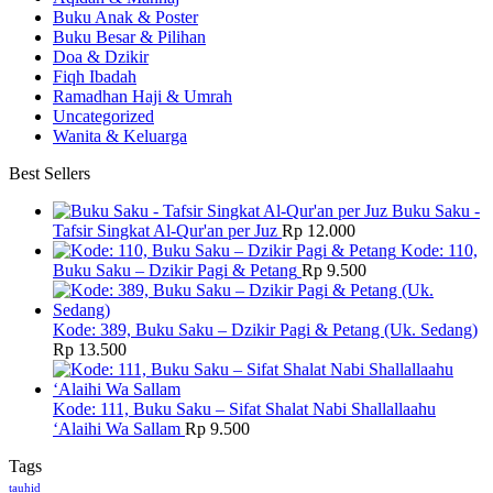
Buku Anak & Poster
Buku Besar & Pilihan
Doa & Dzikir
Fiqh Ibadah
Ramadhan Haji & Umrah
Uncategorized
Wanita & Keluarga
Best Sellers
Buku Saku -
Tafsir Singkat Al-Qur'an per Juz
Rp
12.000
Kode: 110,
Buku Saku – Dzikir Pagi & Petang
Rp
9.500
Kode: 389, Buku Saku – Dzikir Pagi & Petang (Uk. Sedang)
Rp
13.500
Kode: 111, Buku Saku – Sifat Shalat Nabi Shallallaahu
‘Alaihi Wa Sallam
Rp
9.500
Tags
tauhid