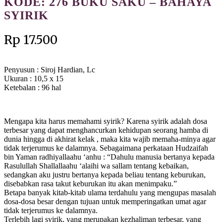
KODE: 276 BUKU SAKU – BAHAYA
SYIRIK
Rp
17.500
Penyusun : Siroj Hardian, Lc
Ukuran : 10,5 x 15
Ketebalan : 96 hal
Mengapa kita harus memahami syirik? Karena syirik adalah dosa
terbesar yang dapat menghancurkan kehidupan seorang hamba di
dunia hingga di akhirat kelak , maka kita wajib memaha-minya agar
tidak terjerumus ke dalamnya. Sebagaimana perkataan Hudzaifah
bin Yaman radhiyallaahu ‘anhu : “Dahulu manusia bertanya kepada
Rasulullah Shallallaahu ‘alaihi wa sallam tentang kebaikan,
sedangkan aku justru bertanya kepada beliau tentang keburukan,
disebabkan rasa takut keburukan itu akan menimpaku.”
Betapa banyak kitab-kitab ulama terdahulu yang mengupas masalah
dosa-dosa besar dengan tujuan untuk memperingatkan umat agar
tidak terjerumus ke dalamnya.
Terlebih lagi syirik, yang merupakan kezhaliman terbesar, yang