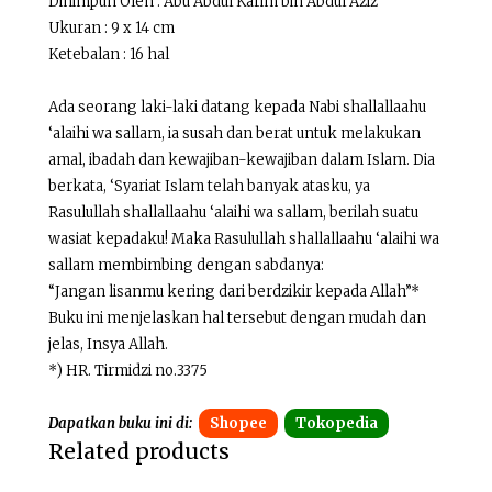
Dihimpun Oleh : Abu Abdul Karim bin Abdul Aziz
Ukuran : 9 x 14 cm
Ketebalan : 16 hal
Ada seorang laki-laki datang kepada Nabi shallallaahu
‘alaihi wa sallam, ia susah dan berat untuk melakukan
amal, ibadah dan kewajiban-kewajiban dalam Islam. Dia
berkata, ‘Syariat Islam telah banyak atasku, ya
Rasulullah shallallaahu ‘alaihi wa sallam, berilah suatu
wasiat kepadaku! Maka Rasulullah shallallaahu ‘alaihi wa
sallam membimbing dengan sabdanya:
“Jangan lisanmu kering dari berdzikir kepada Allah”*
Buku ini menjelaskan hal tersebut dengan mudah dan
jelas, Insya Allah.
*) HR. Tirmidzi no.3375
Dapatkan buku ini di:
Shopee
Tokopedia
Related products